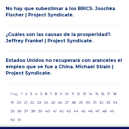
No hay que subestimar a los BRICS. Joschka
Fischer | Project Syndicate.
¿Cuáles son las causas de la prosperidad?.
Jeffrey Frankel | Project Syndicate.
Estados Unidos no recuperará con aranceles el
empleo que se fue a China. Michael Strain |
Project Syndicate.
Pag.
1
2
3
4
5
6
7
8
9
10
11
12
13
14
15
16
17
18
19
20
21
22
23
24
25
26
27
28
29
30
31
32
33
34
35
36
37
38
39
40
41
42
43
44
45
46
47
48
49
50
51