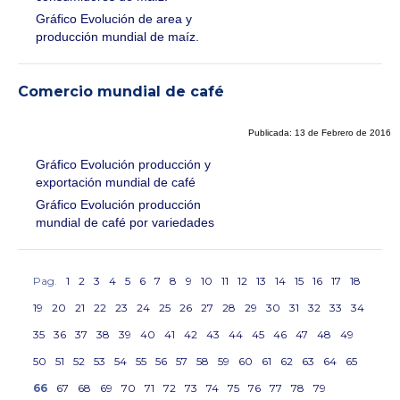
Gráfico Evolución de area y
producción mundial de maíz.
Comercio mundial de café
Publicada: 13 de Febrero de 2016
Gráfico Evolución producción y
exportación mundial de café
Gráfico Evolución producción
mundial de café por variedades
Pag.
1
2
3
4
5
6
7
8
9
10
11
12
13
14
15
16
17
18
19
20
21
22
23
24
25
26
27
28
29
30
31
32
33
34
35
36
37
38
39
40
41
42
43
44
45
46
47
48
49
50
51
52
53
54
55
56
57
58
59
60
61
62
63
64
65
66
67
68
69
70
71
72
73
74
75
76
77
78
79