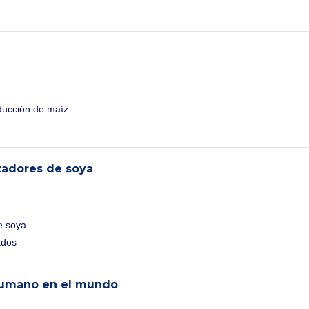
oducción de maíz
tadores de soya
e soya
ados
 Humano en el mundo